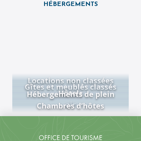
HÉBERGEMENTS
Locations non classées
Gîtes et meublés classés
Hôtels
Hébergements de plein
air
Chambres d’hôtes