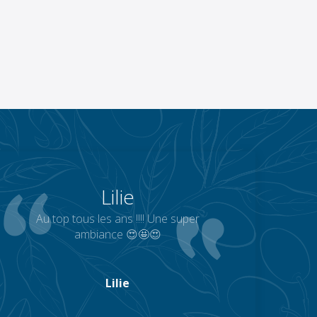
Lilie
Au top tous les ans !!!! Une super
ambiance 😍🤩😍
Lilie