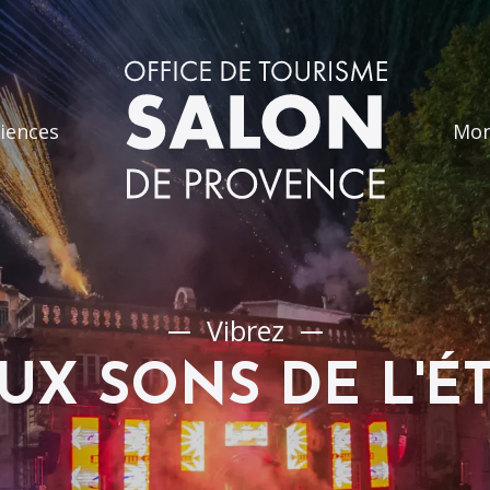
iences
Mon
Vibrez
UX SONS DE L'É