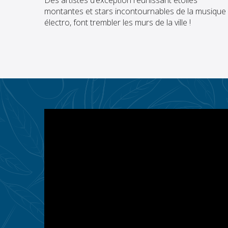
Des artistes d’exception réunissant étoiles
montantes et stars incontournables de la musique
électro, font trembler les murs de la ville !