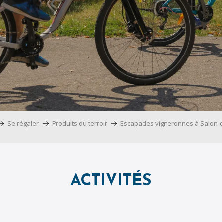
Se régaler
Produits du terroir
Escapades vigneronnes à Salon-
ACTIVITÉS