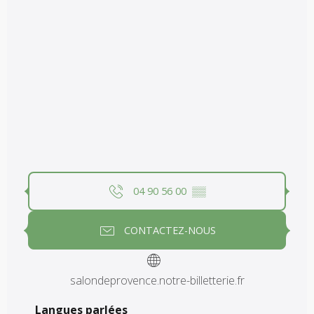
04 90 56 00
▒▒
CONTACTEZ-NOUS
salondeprovence.notre-billetterie.fr
Langues parlées
Langues parlées