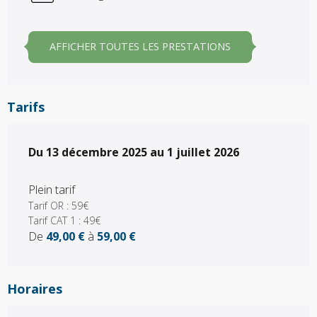
AFFICHER TOUTES LES PRESTATIONS
Tarifs
Du
Du
13 décembre 2025
13 décembre 2025
au
au
1 juillet 2026
1 juillet 2026
Plein tarif
Tarif OR : 59€
Tarif CAT 1 : 49€
De
49,00 €
à
59,00 €
Horaires