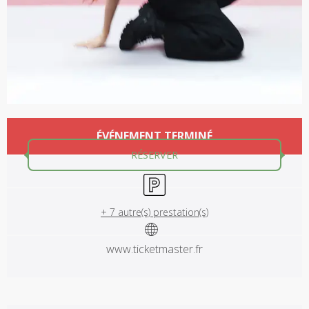
Ouverture et coordonnées
ÉVÉNEMENT TERMINÉ
RÉSERVER
Parking
+ 7 autre(s) prestation(s)
www.ticketmaster.fr