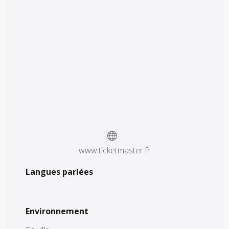
www.ticketmaster.fr
Langues parlées
Langues parlées
Environnement
Environnement