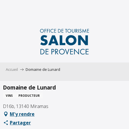
Aller
au
contenu
principal
Accueil
Domaine de Lunard
Domaine de Lunard
VINS
PRODUCTEUR
D16b, 13140 Miramas
M'y rendre
Partager