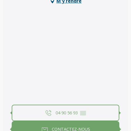
M'y rendre
04 90 56 93
▒▒
CONTACTEZ-NOUS