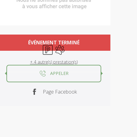
Ouverture et coordonnées
ÉVÉNEMENT TERMINÉ
Parking
Animaux acceptés
+ 4 autre(s) prestation(s)
APPELER
Page Facebook