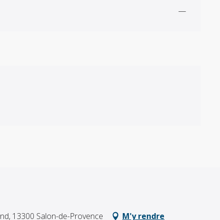
—
iand, 13300 Salon-de-Provence
M'y rendre