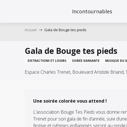
Aller
au
Incontournables
contenu
principal
Accueil
Gala de Bouge tes pieds
Gala de Bouge tes pieds
DISTRACTIONS ET LOISIRS
SOIRÉE DANSANTE
MUSIQUE DU 
Espace Charles Trenet, Boulevard Aristide Briand
Description
Une soirée colorée vous attend !
L’association Bouge Tes Pieds vous donne rend
Trenet pour son gala de fin d’année, suivi d’u
festive et rythmes enflammés seront au rendez-