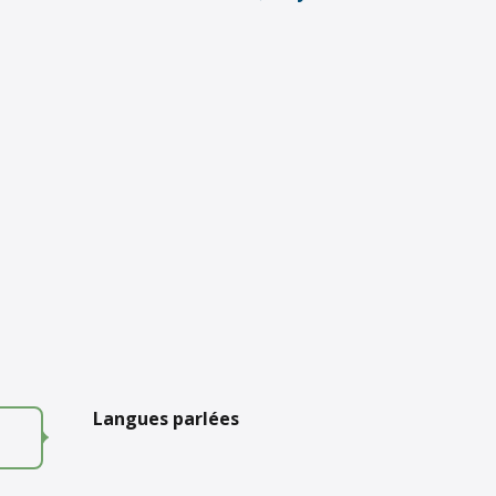
Langues parlées
Langues parlées