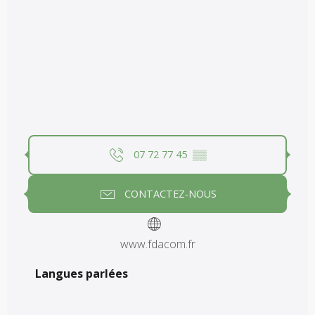
07 72 77 45
▒▒
CONTACTEZ-NOUS
www.fdacom.fr
Langues parlées
Langues parlées