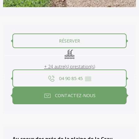
Ouverture et coordonnées
RÉSERVER
Piscine
+ 24 autre(s) prestation(s)
04 90 85 45
▒▒
CONTACTEZ-NOUS
Description
Au coeur des prés de la plaine de la Crau, 