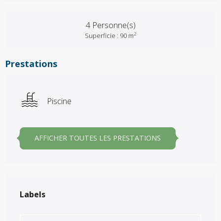
4 Personne(s)
2
Superficie : 90 m
Prestations
Piscine
AFFICHER TOUTES LES PRESTATIONS
Offres de prestations
Labels
Labels