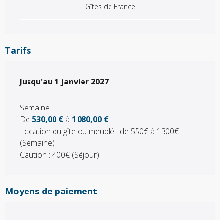
Gîtes de France
Tarifs
Du
Jusqu'au
3 janvier 2026
1 janvier 2027
au
1 janvier 2027
Semaine
De
530,00 €
à
1 080,00 €
Location du gîte ou meublé : de 550€ à 1300€
(Semaine)
Caution : 400€ (Séjour)
Moyens de paiement