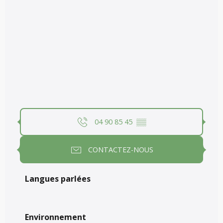
04 90 85 45
▒▒
CONTACTEZ-NOUS
Langues parlées
Langues parlées
Environnement
Environnement