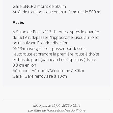
Gare SNCF à moins de 500 m
Arrêt de transport en commun à moins de 500 m
Accès
Accès
A Salon de Pce, N113 dir. Arles. Après le quartier
de Bel Air, dépasser l'hippodrome jusqu'au rond
point suivant. Prendre direction
A54/Grans/Eyguières, passer par dessus
l'autoroute et prendre la première route à droite
en bas du pont (panneau Les Capelans ). Faire
3.8 km en lon
Aéroport : Aéroport/Aérodrome à 30km
Gare : Gare ferroviaire à 10km
Mis à jour le 19 juin 2026 à 05:11
par Gîtes de France Bouches du Rhône