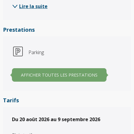
Lire la suite
Prestations
Parking
AFFICHER TOUTES LES PRESTATIONS
Tarifs
Du
Du
20 août 2026
20 août 2026
au
au
9 septembre 2026
9 septembre 2026