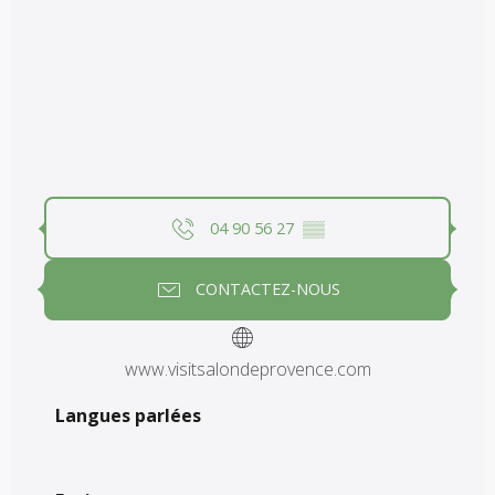
04 90 56 27
▒▒
CONTACTEZ-NOUS
www.visitsalondeprovence.com
Langues parlées
Langues parlées