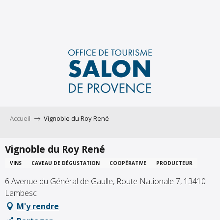
Aller
au
contenu
principal
Accueil
Vignoble du Roy René
Vignoble du Roy René
VINS
CAVEAU DE DÉGUSTATION
COOPÉRATIVE
PRODUCTEUR
6 Avenue du Général de Gaulle, Route Nationale 7, 13410
Lambesc
M'y rendre